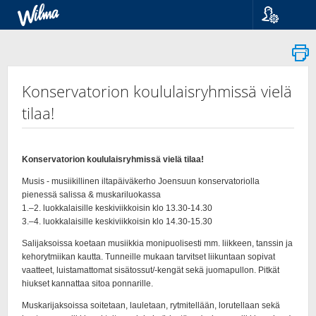
Kieli
Suomi
Svenska
English
Konservatorion koululaisryhmissä vielä
tilaa!