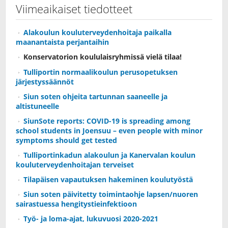
Viimeaikaiset tiedotteet
Alakoulun kouluterveydenhoitaja paikalla
maanantaista perjantaihin
Konservatorion koululaisryhmissä vielä tilaa!
Tulliportin normaalikoulun perusopetuksen
järjestyssäännöt
Siun soten ohjeita tartunnan saaneelle ja
altistuneelle
SiunSote reports: COVID-19 is spreading among
school students in Joensuu – even people with minor
symptoms should get tested
Tulliportinkadun alakoulun ja Kanervalan koulun
kouluterveydenhoitajan terveiset
Tilapäisen vapautuksen hakeminen koulutyöstä
Siun soten päivitetty toimintaohje lapsen/nuoren
sairastuessa hengitystieinfektioon
Työ- ja loma-ajat, lukuvuosi 2020-2021