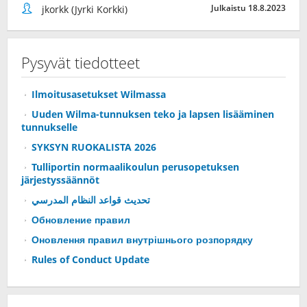
Julkaistu 18.8.2023
jkorkk (Jyrki Korkki)
Pysyvät tiedotteet
Ilmoitusasetukset Wilmassa
Uuden Wilma-tunnuksen teko ja lapsen lisääminen
tunnukselle
SYKSYN RUOKALISTA 2026
Tulliportin normaalikoulun perusopetuksen
järjestyssäännöt
تحديث قواعد النظام المدرسي
Обновление правил
Оновлення правил внутрішнього розпорядку
Rules of Conduct Update