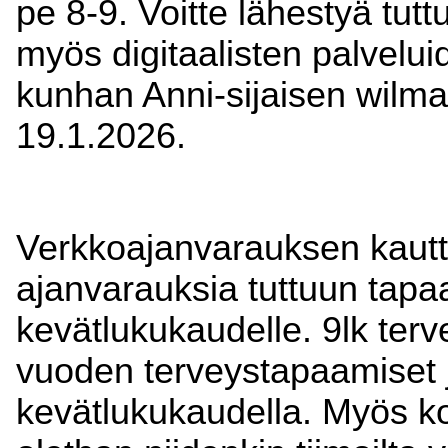
pe 8-9. Voitte lähestyä tut
myös digitaalisten palvelui
kunhan Anni-sijaisen wilma
19.1.2026.
Verkkoajanvarauksen kautt
ajanvarauksia tuttuun tapa
kevätlukukaudelle. 9lk terv
vuoden terveystapaamiset j
kevätlukukaudella. Myös kou