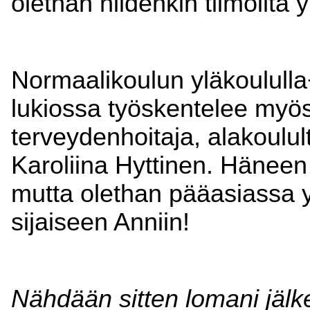
olethan niidenkin tiimoilta
Normaalikoulun yläkoululla
lukiossa työskentelee myös
terveydenhoitaja, alakoulul
Karoliina Hyttinen. Häneen
mutta olethan pääasiassa y
sijaiseen Anniin!
Nähdään sitten lomani jälk