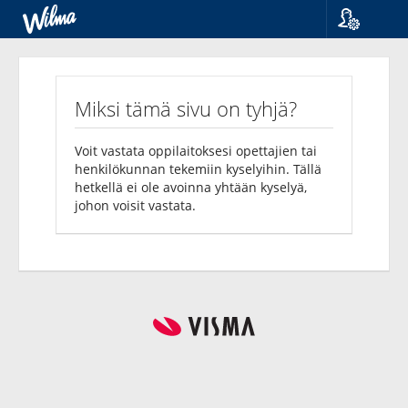
Kieli
Kyselyt
Suomi
Svenska
Miksi tämä sivu on tyhjä?
English
Voit vastata oppilaitoksesi opettajien tai
henkilökunnan tekemiin kyselyihin. Tällä
hetkellä ei ole avoinna yhtään kyselyä,
johon voisit vastata.