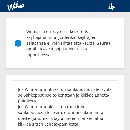
Kieli
Suomi
Svenska
Wilmassa on käytössä keskitetty
English
käyttäjähallinta. Joidenkin käyttäjien
salasanaa ei voi vaihtaa tätä kautta. Seuraa
oppilaitoksesi ohjeistusta tässä
tapauksessa.
Unohditko
salasanasi?
Jos Wilma-tunnuksesi on sähköpostiosoite, syötä
se Sähköpostiosoite-kenttään ja klikkaa Lähetä-
painiketta.
Jos Wilma-tunnuksesi on muu kuin
sähköpostiosoite, esim. etunimi.sukunimi tai
opiskelijanumero, täytä molemmat kentät ja
klikkaa sitten Lähetä-painiketta.