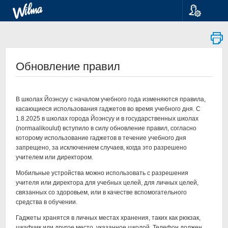
Kieli
Suomi
Svenska
English
Обновление правил