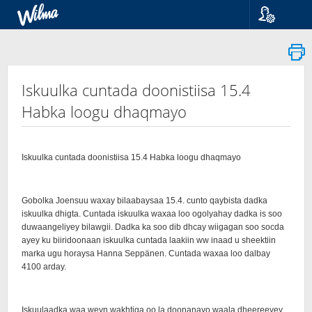
Kieli
Suomi
Svenska
English
Iskuulka cuntada doonistiisa 15.4
Habka loogu dhaqmayo