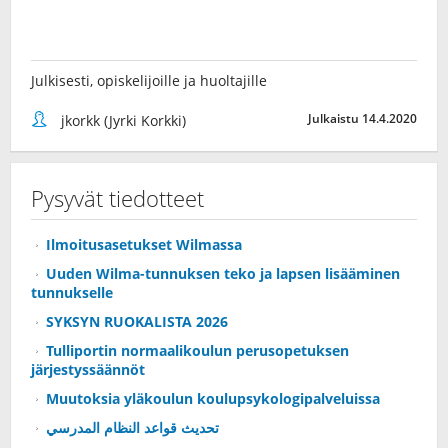
Julkisesti, opiskelijoille ja huoltajille
Julkaistu 14.4.2020
jkorkk (Jyrki Korkki)
Pysyvät tiedotteet
Ilmoitusasetukset Wilmassa
Uuden Wilma-tunnuksen teko ja lapsen lisääminen
tunnukselle
SYKSYN RUOKALISTA 2026
Tulliportin normaalikoulun perusopetuksen
järjestyssäännöt
Muutoksia yläkoulun koulupsykologipalveluissa
تحديث قواعد النظام المدرسي