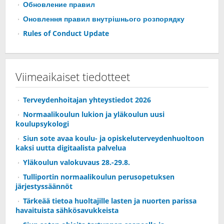
Обновление правил
Оновлення правил внутрішнього розпорядку
Rules of Conduct Update
Viimeaikaiset tiedotteet
Terveydenhoitajan yhteystiedot 2026
Normaalikoulun lukion ja yläkoulun uusi
koulupsykologi
Siun sote avaa koulu- ja opiskeluterveydenhuoltoon
kaksi uutta digitaalista palvelua
Yläkoulun valokuvaus 28.-29.8.
Tulliportin normaalikoulun perusopetuksen
järjestyssäännöt
Tärkeää tietoa huoltajille lasten ja nuorten parissa
havaituista sähkösavukkeista