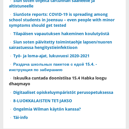
Siun soten ohjeita tartunnan saaneelle ja
altistuneelle
SiunSote reports: COVID-19 is spreading among
school students in Joensuu – even people with minor
symptoms should get tested
Tilapäisen vapautuksen hakeminen koulutyöstä
Siun soten päivitetty toimintaohje lapsen/nuoren
sairastuessa hengitystieinfektioon
Työ- ja loma-ajat, lukuvuosi 2020-2021
Раздача школьных пакетов с едой 15.4. -
инструкция по забиранию
Iskuulka cuntada doonistiisa 15.4 Habka loogu
dhaqmayo
Digitaaliset opiskeluympäristöt perusopetuksessa
8-LUOKKALAISTEN TET-JAKSO
Ongelmia Wilman käytön kanssa?
Täi-info