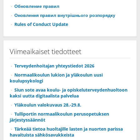
Обновление правил
Оновлення правил внутрішнього розпорядку
Rules of Conduct Update
Viimeaikaiset tiedotteet
Terveydenhoitajan yhteystiedot 2026
Normaalikoulun lukion ja yläkoulun uusi
koulupsykologi
Siun sote avaa koulu- ja opiskeluterveydenhuoltoon
kaksi uutta digitaalista palvelua
Yläkoulun valokuvaus 28.-29.8.
Tulliportin normaalikoulun perusopetuksen
järjestyssäännöt
Tärkeää tietoa huoltajille lasten ja nuorten parissa
havaituista sähkösavukkeista