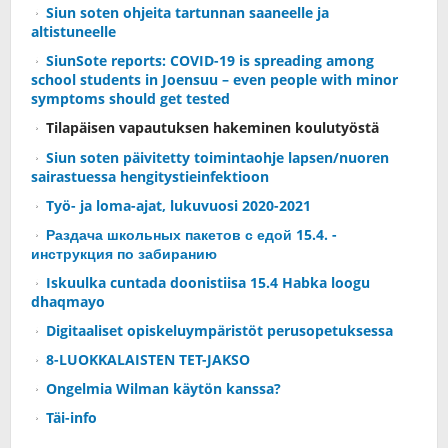
Siun soten ohjeita tartunnan saaneelle ja
altistuneelle
SiunSote reports: COVID-19 is spreading among
school students in Joensuu – even people with minor
symptoms should get tested
Tilapäisen vapautuksen hakeminen koulutyöstä
Siun soten päivitetty toimintaohje lapsen/nuoren
sairastuessa hengitystieinfektioon
Työ- ja loma-ajat, lukuvuosi 2020-2021
Раздача школьных пакетов с едой 15.4. -
инструкция по забиранию
Iskuulka cuntada doonistiisa 15.4 Habka loogu
dhaqmayo
Digitaaliset opiskeluympäristöt perusopetuksessa
8-LUOKKALAISTEN TET-JAKSO
Ongelmia Wilman käytön kanssa?
Täi-info