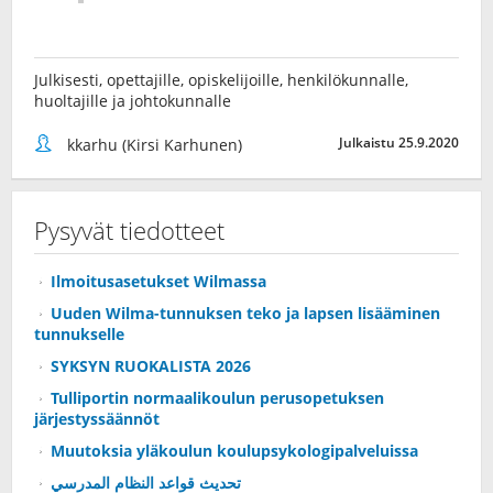
Julkisesti, opettajille, opiskelijoille, henkilökunnalle,
huoltajille ja johtokunnalle
Julkaistu 25.9.2020
kkarhu (Kirsi Karhunen)
Pysyvät tiedotteet
Ilmoitusasetukset Wilmassa
Uuden Wilma-tunnuksen teko ja lapsen lisääminen
tunnukselle
SYKSYN RUOKALISTA 2026
Tulliportin normaalikoulun perusopetuksen
järjestyssäännöt
Muutoksia yläkoulun koulupsykologipalveluissa
تحديث قواعد النظام المدرسي