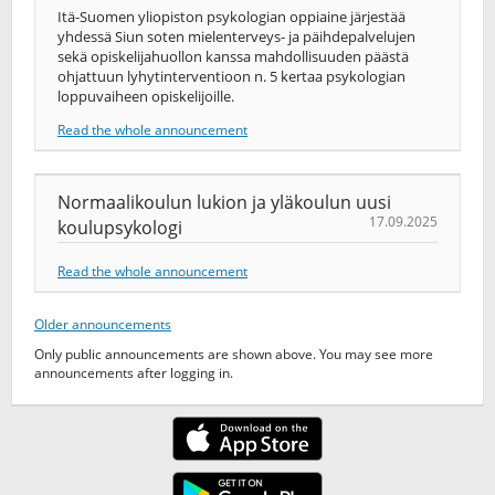
Itä-Suomen yliopiston psykologian oppiaine järjestää
yhdessä Siun soten mielenterveys- ja päihdepalvelujen
sekä opiskelijahuollon kanssa mahdollisuuden päästä
ohjattuun lyhytinterventioon n. 5 kertaa psykologian
loppuvaiheen opiskelijoille.
Read the whole announcement
Normaalikoulun lukion ja yläkoulun uusi
17.09.2025
koulupsykologi
Read the whole announcement
Older announcements
Only public announcements are shown above. You may see more
announcements after logging in.