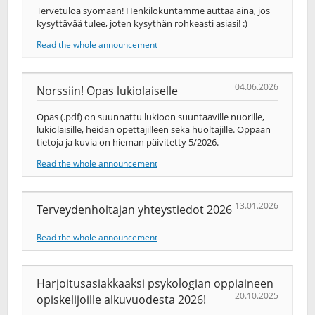
Tervetuloa syömään! Henkilökuntamme auttaa aina, jos
kysyttävää tulee, joten kysythän rohkeasti asiasi! :)
Read the whole announcement
04.06.2026
Norssiin! Opas lukiolaiselle
Opas (.pdf) on suunnattu lukioon suuntaaville nuorille,
lukiolaisille, heidän opettajilleen sekä huoltajille. Oppaan
tietoja ja kuvia on hieman päivitetty 5/2026.
Read the whole announcement
13.01.2026
Terveydenhoitajan yhteystiedot 2026
Read the whole announcement
Harjoitusasiakkaaksi psykologian oppiaineen
20.10.2025
opiskelijoille alkuvuodesta 2026!